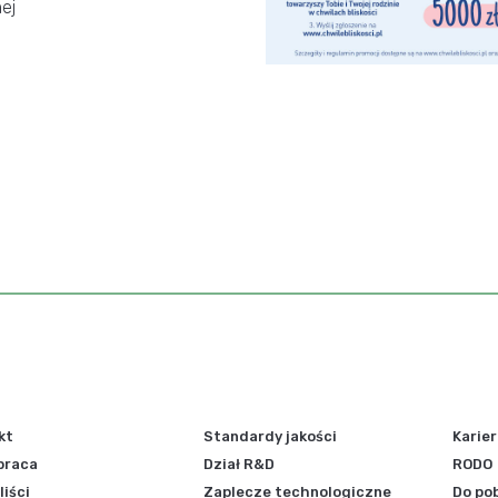
ej
kt
Standardy jakości
Karie
praca
Dział R&D
RODO
iści
Zaplecze technologiczne
Do po