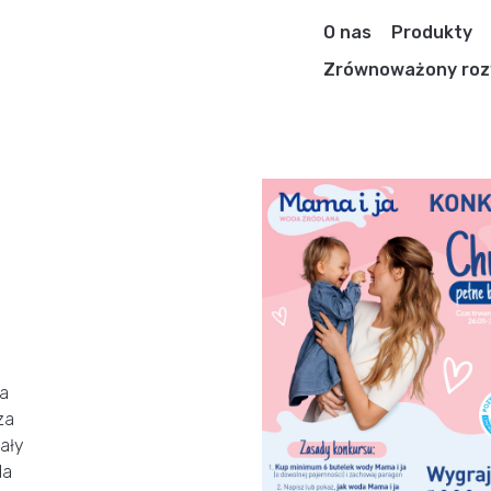
O nas
Produkty
Zrównoważony roz
ma
za
ały
la