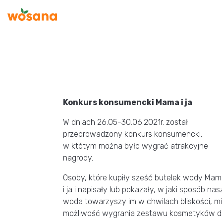
PL
O nas
Produkty
Współpraca
Aktualności
Konkurs konsumencki Mama i ja
Kariera
W dniach 26.05-30.06.2021r. został
przeprowadzony konkurs konsumencki,
Zrównoważony rozwój
w któtym można było wygrać atrakcyjne
nagrody.
Katalog Produktów
Osoby, które kupiły sześć butelek wody Ma
Kontakt
i ja i napisały lub pokazały, w jaki sposób nas
woda towarzyszy im w chwilach bliskości, mi
możliwość wygrania zestawu kosmetyków d