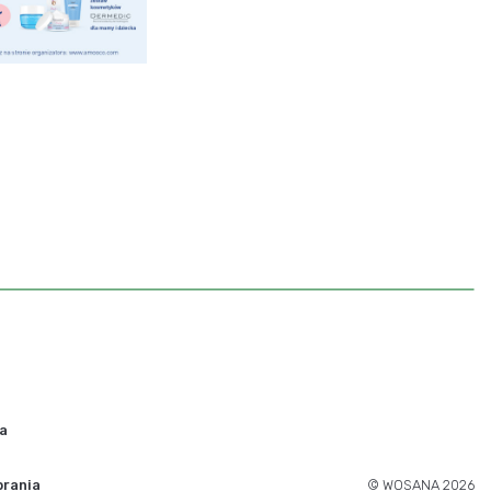
ra
brania
© WOSANA 2026