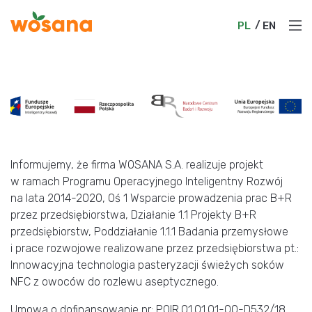
PL
EN
PL
EN
O nas
Produkty
Współpraca
Aktualności
Informujemy, że firma WOSANA S.A. realizuje projekt
w ramach Programu Operacyjnego Inteligentny Rozwój
Kariera
na lata 2014-2020, Oś 1 Wsparcie prowadzenia prac B+R
przez przedsiębiorstwa, Działanie 1.1 Projekty B+R
Zrównoważony rozwój
przedsiębiorstw, Poddziałanie 1.1.1 Badania przemysłowe
i prace rozwojowe realizowane przez przedsiębiorstwa pt.:
Katalog Produktów
Innowacyjna technologia pasteryzacji świeżych soków
NFC z owoców do rozlewu aseptycznego.
Kontakt
Umowa o dofinansowanie nr: POIR.01.01.01-00-D532/18