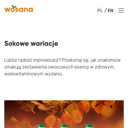
PL
EN
PL
EN
O nas
Produkty
Sokowe wariacje
Współpraca
Lubisz radość improwizacji? Przekonaj się, jak znakomicie
smakują zestawienia owocowych esencji w zdrowym,
Aktualności
wielowitaminowym wydaniu.
Kariera
Zrównoważony rozwój
Katalog Produktów
Kontakt